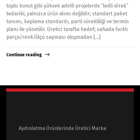
toplu konut gibi yüksek adetli projelerde “ledli direk”
tedariki, yalnızca ürün alımı değildir; standart paket
tanımı, kaplama standardı, parti sürekliliği ve termin
planı ile yönetilir. Üretici tarafta hedef; sahada farklı
parça/renk/ölçü sapması oluşmadan […]
Continue reading
Aydınlatma Ürünlerinde Üretici Marka