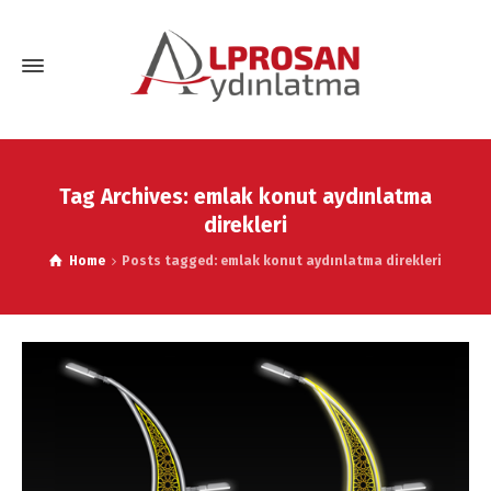
Tag Archives: emlak konut aydınlatma
direkleri
Home
Posts tagged: emlak konut aydınlatma direkleri