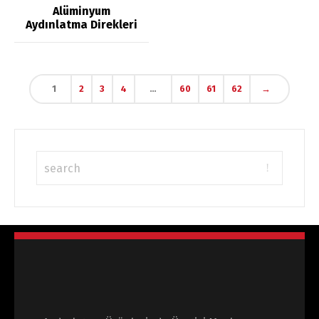
Alüminyum
Aydınlatma Direkleri
1
2
3
4
…
60
61
62
→