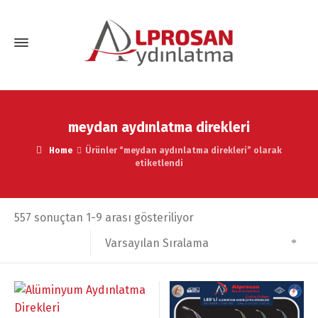
meydan aydınlatma direkleri
Home
Ürünler “meydan aydınlatma direkleri” olarak
etiketlendi
557 sonuçtan 1-9 arası gösteriliyor
Varsayılan Sıralama