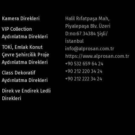
Kamera Direkleri
Halil Rıfatpaşa Mah,
Piyalepaşa Blv. Üzeri
VIP Collection
D:no:67 34384 Şişli/
Aydınlatma Direkleri
İstanbul
TOKİ, Emlak Konut
info@alprosan.com.tr
Çevre Şehircilik Proje
https://www.alprosan.com.tr
Aydınlatma Direkleri
+90 532 659 64 24
+90 212 220 34 24
Class Dekoratif
+90 212 222 34 24
Aydınlatma Direkleri
Direk ve Endirek Ledli
Direkleri