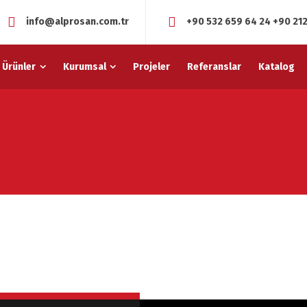
info@alprosan.com.tr
+90 532 659 64 24
+90 212
Ürünler
Kurumsal
Projeler
Referanslar
Katalog