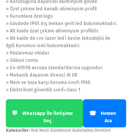
» Kuruduğuna dayanıklı alüminyum gövde
» Özel çekme led kanallı alüminyum profil
» Kurumlara özel logo
» Gövdede IP65 dış mekan şerit led bulunmaktadır.
» Alt kaide özel çekme alüminyum profildir.
» Alt kaide de cnc lazer led’i kesim teknolojisi ile
ilgili Kurumun ismi bulunmaktadır.
» Paslanmaz vidalar
» Silikon conta
» En-60598 avrupa standartlarına uygundur.
» Mekanik dayanım direnci IK 08
» Nem ve toza karşı koruma sınıfı IP66
» Elektriksel güvenlik sınıfı class 1
💬
☎
WhatsApp İle İletişime
Hemen
Geç
Ara
Kategoriler:
Yeni Nesil Alüminyum Aydınlatma Direkleri