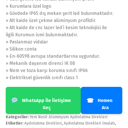
» Kurumlara özel logo
» Gövdede IP65 dış mekan şerit led bulunmaktadır.
» Alt kaide özel çekme alüminyum profildir.
» Alt kaide de cnc lazer led’i kesim teknolojisi ile
ilgili Kurumun ismi bulunmaktadır.
» Paslanmaz vidalar
» Silikon conta
» En-60598 avrupa standartlarına uygundur.
» Mekanik dayanım direnci IK 08
» Nem ve toza karşı koruma sınıfı IP66
» Elektriksel güvenlik sınıfı class 1
☎
WhatsApp İle İletişime
Hemen
Geç
Ara
Kategoriler:
Yeni Nesil Alüminyum Aydınlatma Direkleri
Etiketler:
Aydınlatma Direkleri
,
Aydınlatma Direkleri İmalatı
,