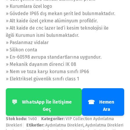
» Kurumlara özel logo
» Gövdede IP65 dış mekan şerit led bulunmaktadır.
» Alt kaide özel çekme alüminyum profildir.
» Alt kaide de cnc lazer led’i kesim teknolojisi ile
ilgili Kurumun ismi bulunmaktadır.
» Paslanmaz vidalar
» Silikon conta
» En-60598 avrupa standartlarına uygundur.
» Mekanik dayanım direnci IK 08
» Nem ve toza karşı koruma sınıfı IP66
» Elektriksel güvenlik sınıfı class 1
💬
☎
WhatsApp İle İletişime
Hemen
Geç
Ara
Stok kodu:
1460
Kategoriler:
VIP Collection Aydınlatma
Direkleri
Etiketler:
Aydınlatma Direkleri
,
Aydınlatma Direkleri