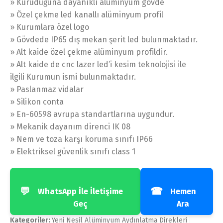
» Kuruduğuna dayanıklı alüminyum gövde
» Özel çekme led kanallı alüminyum profil
» Kurumlara özel logo
» Gövdede IP65 dış mekan şerit led bulunmaktadır.
» Alt kaide özel çekme alüminyum profildir.
» Alt kaide de cnc lazer led’i kesim teknolojisi ile
ilgili Kurumun ismi bulunmaktadır.
» Paslanmaz vidalar
» Silikon conta
» En-60598 avrupa standartlarına uygundur.
» Mekanik dayanım direnci IK 08
» Nem ve toza karşı koruma sınıfı IP66
» Elektriksel güvenlik sınıfı class 1
💬
☎
WhatsApp İle İletişime
Hemen
Geç
Ara
Kategoriler:
Yeni Nesil Alüminyum Aydınlatma Direkleri