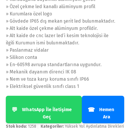
» Özel çekme led kanallı alüminyum profil
» Kurumlara özel logo
» Gövdede IP65 dış mekan şerit led bulunmaktadır.
» Alt kaide özel çekme alüminyum profildir.
» Alt kaide de cnc lazer led’i kesim teknolojisi ile
ilgili Kurumun ismi bulunmaktadır.
» Paslanmaz vidalar
» Silikon conta
» En-60598 avrupa standartlarına uygundur.
» Mekanik dayanım direnci IK 08
» Nem ve toza karşı koruma sınıfı IP66
» Elektriksel güvenlik sınıfı class 1
💬
☎
WhatsApp İle İletişime
Hemen
Geç
Ara
Stok kodu:
1258
Kategoriler:
Yüksek Yol Aydınlatma Direkleri